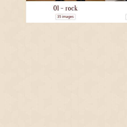
01 - rock
35 images